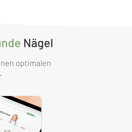
unde
Nägel
inen optimalen
.