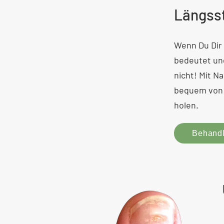
Längsst
Wenn Du Dir 
bedeutet und
nicht! Mit N
bequem von 
holen.
Behandl