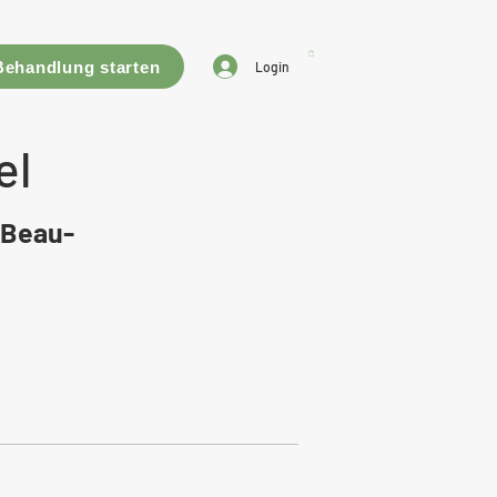
Behandlung starten
Login
el
, Beau-